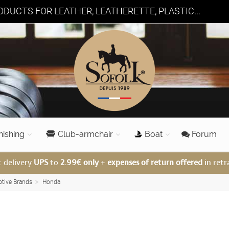
DUCTS FOR LEATHER, LEATHERETTE, PLASTIC...
nishing
Club-armchair
Boat
Forum
: delivery
UPS
to
2.99€ only
+
expenses of return offered
in retr
otive Brands
Honda