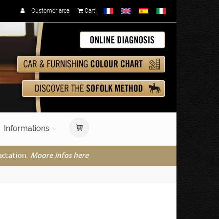
Customer area
Cart
Informations
actation.
Moore infos here