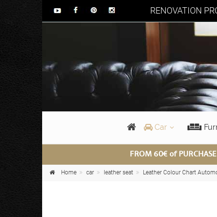
RENOVATION PRO
Car
Fur
FROM 60€ of PURCHASE
Home
car
leather seat
Leather Colour Chart Autom