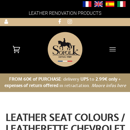
LEATHER RENOVATION PRODUCTS
Toggle
navigati
FROM 60€ of PURCHASE
: delivery
UPS
to
2.99€ only
+
expenses of return offered
in retractation.
Moore infos here
LEATHER SEAT COLOURS /
LEATHERETTE
CHEVROLET