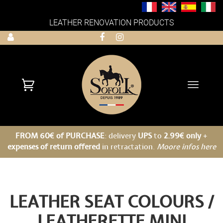
LEATHER RENOVATION PRODUCTS
Toggle
navigati
FROM 60€ of PURCHASE
: delivery
UPS
to
2.99€ only
+
expenses of return offered
in retractation.
Moore infos here
LEATHER SEAT COLOURS /
LEATHERETTE
MINI