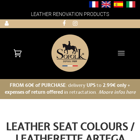
LEATHER RENOVATION PRODUCTS
Toggle
navigati
FROM 60€ of PURCHASE
: delivery
UPS
to
2.99€ only
+
expenses of return offered
in retractation.
Moore infos here
LEATHER SEAT COLOURS /
LEATHERETTE
ARTEGA