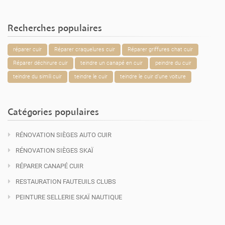
Recherches populaires
réparer cuir
Réparer craquelures cuir
Réparer griffures chat cuir
Réparer déchirure cuir
teindre un canapé en cuir
peindre du cuir
teindre du simili cuir
teindre le cuir
teindre le cuir d’une voiture
Catégories populaires
RÉNOVATION SIÈGES AUTO CUIR
RÉNOVATION SIÈGES SKAÏ
RÉPARER CANAPÉ CUIR
RESTAURATION FAUTEUILS CLUBS
PEINTURE SELLERIE SKAÏ NAUTIQUE