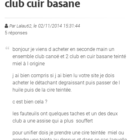
club cuir basane
le 02/11/2014 15:31:44
Par Lalau62,
5
réponses
bonjour je viens d acheter en seconde main un
ensemble club canoë et 2 club en cuir basane teinté
miel à l origine
j ai bien compris si j ai bien lu votre site je dois
acheter le détachant degraissant puis passer de l
huile puis de la cire teintée.
c est bien cela ?
les fauteuils ont quelques taches et un des deux
club a une assise qui a plus souffert
pour unifier dois je prendre une cire teintée miel ou
prendre une teinte au dessus et dans ce cas laquelle