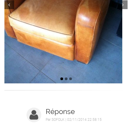
Prev
Next
Réponse
Par
SOFOLK
| 02/11/2014 22:58:15