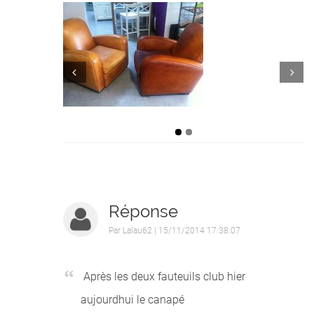
Prev
Next
Réponse
Par
Lalau62
| 15/11/2014 17:38:07
Après les deux fauteuils club hier
aujourdhui le canapé