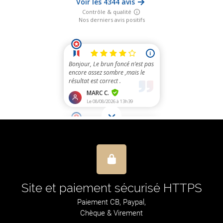
Site et paiement sécurisé HTTPS
Paiement CB, Paypal,
Chèque & Virement