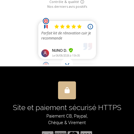
Site et paiement sécurisé HTTPS
Paiement CB, Paypal,
Chèque & Virement