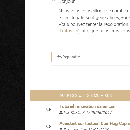
Bonjour,
Nous vous conseillons de combler
Si les dégâts sont généralisés, vou
Vous pouvez tenter la recoloration
d'infos ici
), afin que nous puissions
Répondre
AUTRES SUJETS SIMILAIRES
Tutoriel rénovation salon cuir
Par SOFOLK, le 28/06/2017
Accident sur fauteuil Cuir Hag Capi
Par Lunedi, le 26/02/2026