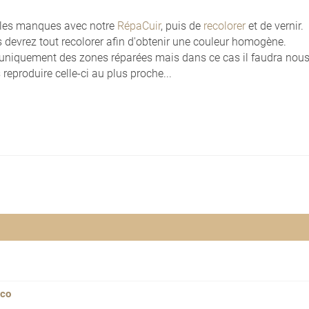
 les manques avec notre
RépaCuir
, puis de
recolorer
et de vernir.
s devrez tout recolorer afin d'obtenir une couleur homogène.
 uniquement des zones réparées mais dans ce cas il faudra nous f
 reproduire celle-ci au plus proche...
sco