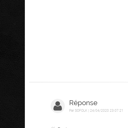
Réponse
Par
SOFOLK
| 24/04/2020 23:07:21