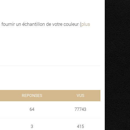
ournir un échantillon de votre couleur (
plus
REPONSES
VUS
64
77743
3
415