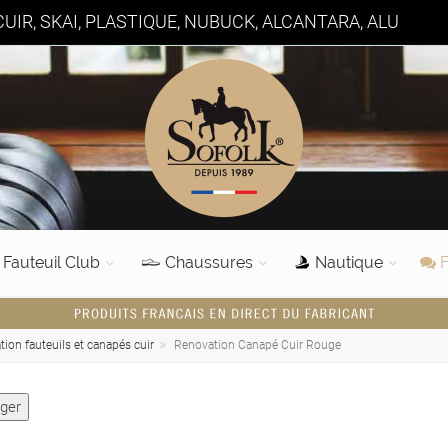
UIR, SKAI, PLASTIQUE, NUBUCK, ALCANTARA, ALU
Fauteuil Club
Chaussures
Nautique
F
tion fauteuils et canapés cuir
Renovation Canapé Cuir Rouge