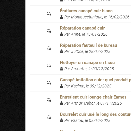
Éraflures canapé cuir blanc
Par Moniqueetunique, le 16/02/2026
Réparation canapé cuir
Par Anne, le 13/01/2026
Réparation fauteuil de bureau
Par JulOce, le 28/12/2025
Nettoyer un canapé en tissu
Par Arsonfhr, le 09/12/2025
Canapé imitation cuir : quel produit 
Par Kaelma, le 09/12/2025
Entretient cuir lounge chair Eames
Par Arthur Trebor, le 01/11/2025
Bourrelet cuir usé le long des coutu
Par Pastou, le 05/10/2025