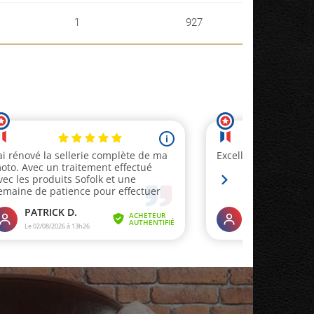
1
927