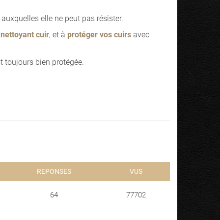
 auxquelles elle ne peut pas résister.
e
nettoyant cuir
, et à
protéger vos cuirs
avec
t toujours bien protégée.
REPONSES
VUS
64
77702