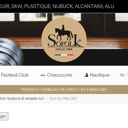
UIR, SKAI, PLASTIQUE, NUBUCK, ALCANTARA, ALU
Fauteuil Club
Chaussures
Nautique
F
tion fauteuils et canapés cuir
Cuir Qui Pèle 2827