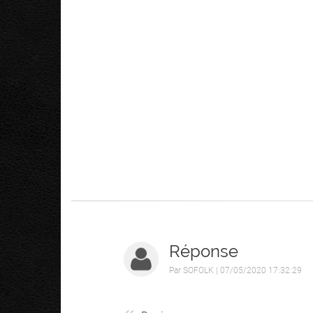
Réponse
Par
SOFOLK
| 07/05/2020 17:32:29