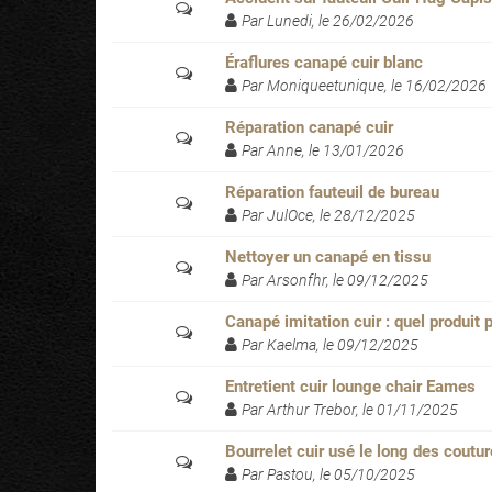
Par Lunedi, le 26/02/2026
Éraflures canapé cuir blanc
Par Moniqueetunique, le 16/02/2026
Réparation canapé cuir
Par Anne, le 13/01/2026
Réparation fauteuil de bureau
Par JulOce, le 28/12/2025
Nettoyer un canapé en tissu
Par Arsonfhr, le 09/12/2025
Canapé imitation cuir : quel produit 
Par Kaelma, le 09/12/2025
Entretient cuir lounge chair Eames
Par Arthur Trebor, le 01/11/2025
Bourrelet cuir usé le long des coutu
Par Pastou, le 05/10/2025