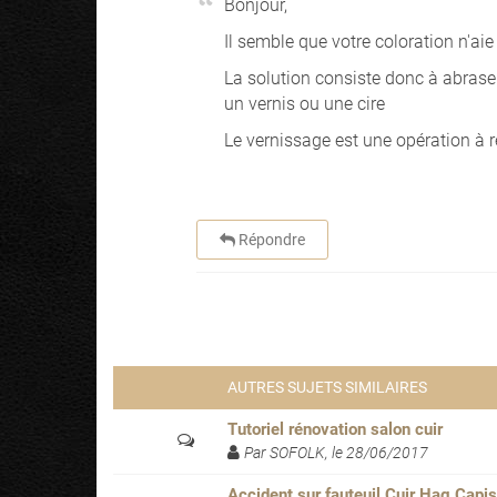
Bonjour,
Il semble que votre coloration n'aie
La solution consiste donc à abraser
un vernis ou une cire
Le vernissage est une opération à r
Répondre
AUTRES SUJETS SIMILAIRES
Tutoriel rénovation salon cuir
Par SOFOLK, le 28/06/2017
Accident sur fauteuil Cuir Hag Capi