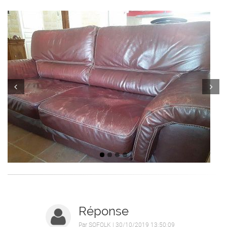
Prev
Next
Réponse
Par
SOFOLK
| 30/10/2019 13:50:09