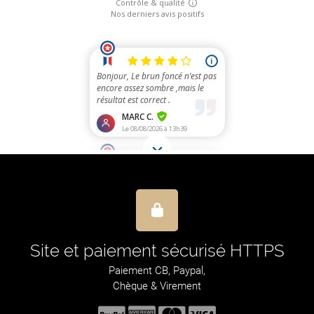
Site et paiement sécurisé HTTPS
Paiement CB, Paypal,
Chèque & Virement