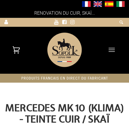
RENOVATION DU CUIR, SKAÏ...
Toggle
navigati
MERCEDES MK 10 (KLIMA)
- TEINTE CUIR / SKAÏ