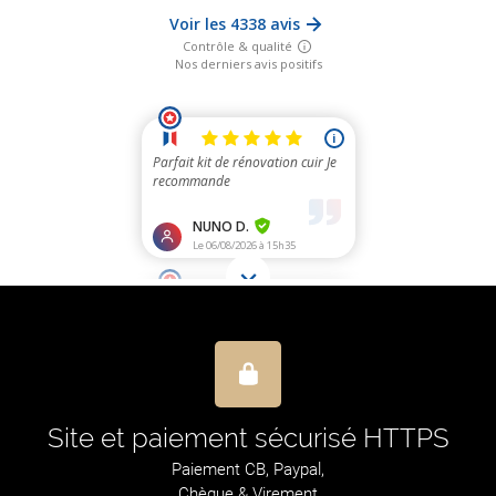
Site et paiement sécurisé HTTPS
Paiement CB, Paypal,
Chèque & Virement