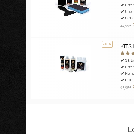
Une r
Une r
COLOR
44,99€
-10%
KITS
3 kit
Une r
Ne né
COLOR
95,95€
L