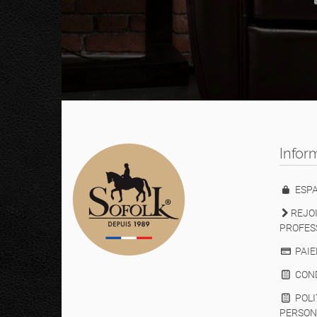
Infor
ESPA
REJOI
PROFES
PAIE
COND
POLI
PERSON