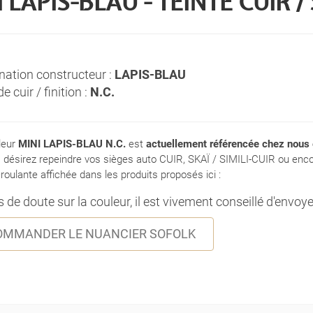
 LAPIS-BLAU - TEINTE CUIR /
nation constructeur :
LAPIS-BLAU
e cuir / finition :
N.C.
leur
MINI LAPIS-BLAU N.C.
est
actuellement référencée chez nous
s désirez repeindre vos sièges auto CUIR, SKAÏ / SIMILI-CUIR ou enc
éroulante affichée dans les produits proposés ici :
 de doute sur la couleur, il est vivement conseillé d'envoy
OMMANDER LE NUANCIER SOFOLK