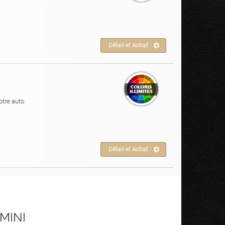
Détail et Achat
otre auto
Détail et Achat
 MINI