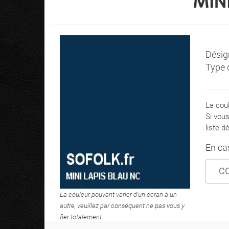
MINI
Désig
Type d
La cou
Si vou
liste d
En cas
C
La couleur pouvant varier d'un écran à un
autre, veuillez par conséquent ne pas vous y
fier totalement.