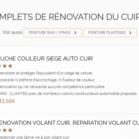
MPLETS DE RÉNOVATION DU CUIR
Voir aussi
PEINTURE SKAÏ / VYNILE
PEINTURE PLASTIQUE
UCHE COULEUR SIEGE AUTO CUIR
ecolorer et protéger l'équivalent d'un siège de voiture
cessite ni préfond d'accrochage, ni fixateur de couleur
énovation qui ne nécessite aucune compétence particulière
IS : ILLIMITES avec de nombreux coloris constructeurs automobile proposés
43,68€
RENOVATION VOLANT CUIR, REPARATION VOLANT C
redonner une 2ème vie à son volant cuir