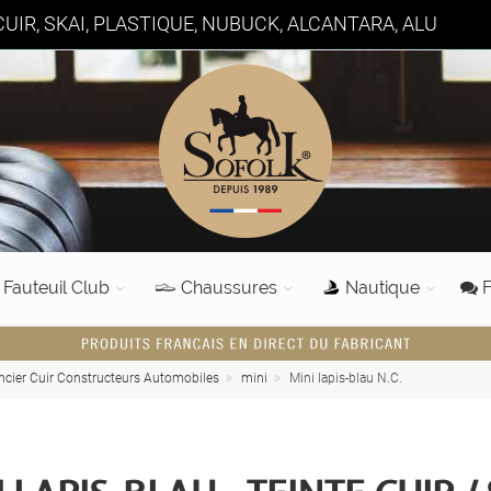
UIR, SKAI, PLASTIQUE, NUBUCK, ALCANTARA, ALU
Fauteuil Club
Chaussures
Nautique
F
cier Cuir Constructeurs Automobiles
mini
Mini lapis-blau N.C.