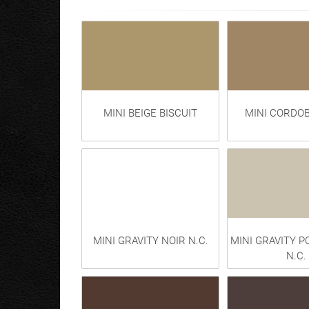
MINI BEIGE BISCUIT
MINI CORDOB
MINI GRAVITY NOIR N.C.
MINI GRAVITY P
N.C.