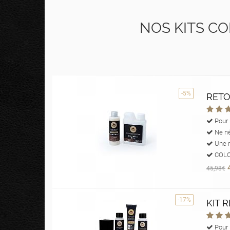
NOS KITS CO
-5%
RETO
Pour r
Ne né
Une r
COLOR
45,98€
-17%
KIT 
Pour 