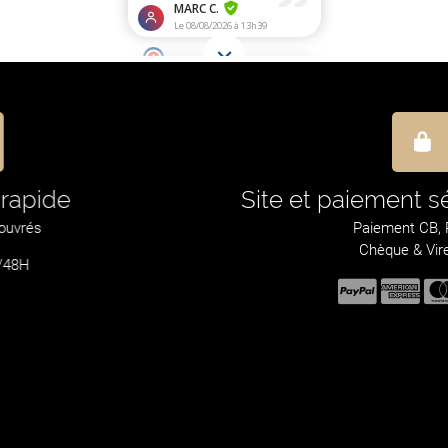
En direct du fabricant
Fabrication 100% Française (
Bordeaux 33000
)
depuis 1989 !
Support Technique
Du lundi au
05 57 34 69 72
NOUS ÉCRIRE
Vendredi
10h00 à 12h30 et 13H30 à 18H