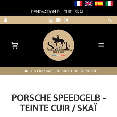
RENOVATION DU CUIR, SKAÏ...
Toggle
navigati
PORSCHE SPEEDGELB -
TEINTE CUIR / SKAÏ