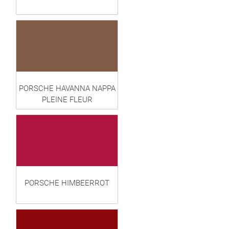
PORSCHE HAVANNA NAPPA
PLEINE FLEUR
PORSCHE HIMBEERROT