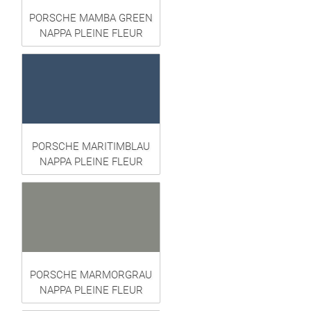
PORSCHE MAMBA GREEN
NAPPA PLEINE FLEUR
PORSCHE MARITIMBLAU
NAPPA PLEINE FLEUR
PORSCHE MARMORGRAU
NAPPA PLEINE FLEUR