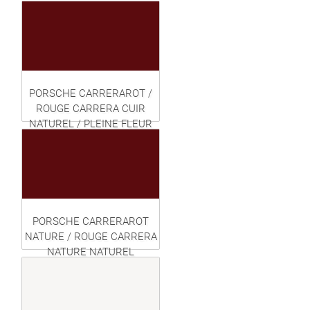
PORSCHE CARRERAROT /
ROUGE CARRERA CUIR
NATUREL / PLEINE FLEUR
PORSCHE CARRERAROT
NATURE / ROUGE CARRERA
NATURE NATUREL