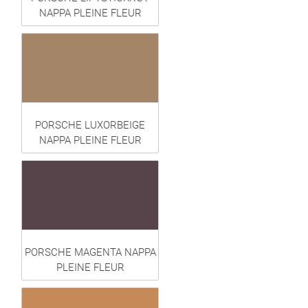
NAPPA PLEINE FLEUR
PORSCHE LUXORBEIGE
NAPPA PLEINE FLEUR
PORSCHE MAGENTA NAPPA
PLEINE FLEUR