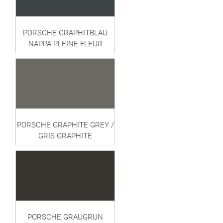
PORSCHE GRAPHITBLAU
NAPPA PLEINE FLEUR
PORSCHE GRAPHITE GREY /
GRIS GRAPHITE
PORSCHE GRAUGRUN