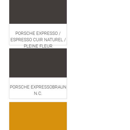
PORSCHE EXPRESSO /
ESPRESSO CUIR NATUREL /
PLEINE FLEUR
PORSCHE EXPRESSOBRAUN
N.C.