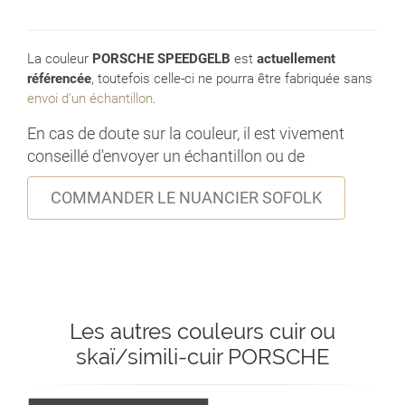
La couleur
PORSCHE SPEEDGELB
est
actuellement
référencée
, toutefois celle-ci ne pourra être fabriquée sans
envoi d'un échantillon
.
En cas de doute sur la couleur, il est vivement
conseillé d'envoyer un échantillon ou de
COMMANDER LE NUANCIER SOFOLK
Les autres couleurs cuir ou
skaï/simili-cuir PORSCHE