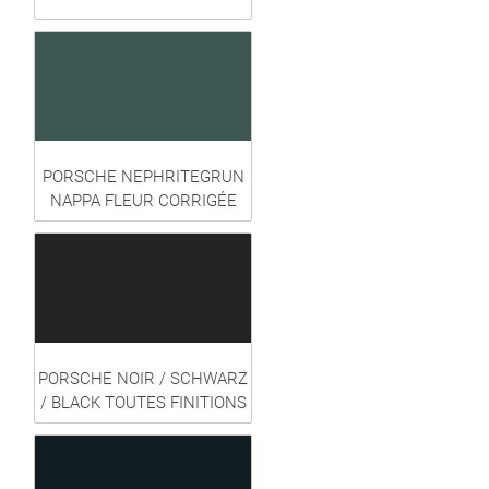
PORSCHE NEPHRITEGRUN
NAPPA FLEUR CORRIGÉE
PORSCHE NOIR / SCHWARZ
/ BLACK TOUTES FINITIONS