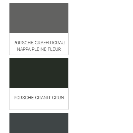
PORSCHE GRAFFITIGRAU
NAPPA PLEINE FLEUR
PORSCHE GRANIT GRUN