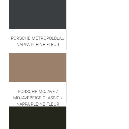
PORSCHE METROPOLBLAU
NAPPA PLEINE FLEUR
PORSCHE MOJAVE /
MOJAVEBEIGE CLASSIC /
NAPPA PLEINE FLEUR