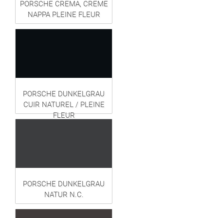
PORSCHE CREMA, CREME
NAPPA PLEINE FLEUR
PORSCHE DUNKELGRAU
CUIR NATUREL / PLEINE
FLEUR
PORSCHE DUNKELGRAU
NATUR N.C.