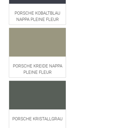
PORSCHE KOBALTBLAU
NAPPA PLEINE FLEUR
PORSCHE KREIDE NAPPA
PLEINE FLEUR
PORSCHE KRISTALLGRAU