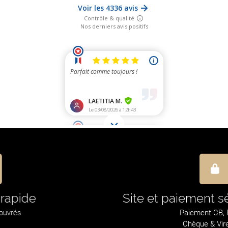
En direct du fabricant
Fabrication 100% Française (
Bordeaux 33000
)
depuis 1989 !