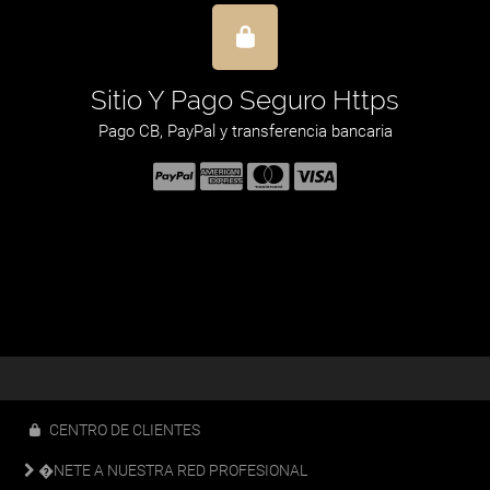
nvío
Sitio Y Pag
días hábiles
Pago CB, PayPal y t
CENTRO DE CLIENTES
�NETE A NUESTRA RED PROFESIONAL