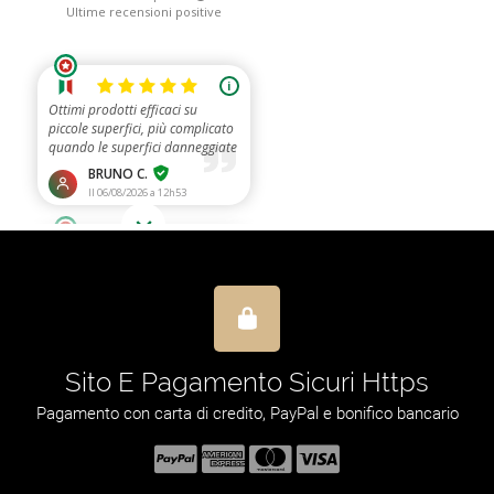
 Produttore
Spedizio
se dal 1989!
De 2 a 5 giorni lav
ecnica