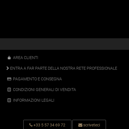
Da lunedì a
IVETECI
e 13.30 alle 18.00
AREA CLIENTI
ENTRA A FAR PARTE DELLA NOSTRA RETE PROFESSIONALE
PAGAMENTO E CONSEGNA
CONDIZIONI GENERALI DI VENDITA
INFORMAZIONI LEGALI
+33 5 57 34 69 72
scriveteci