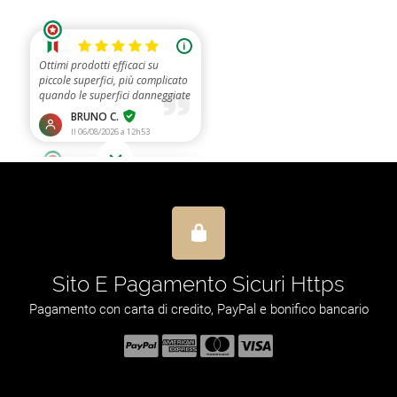
izione
Sito E Pagame
orni lavorativi
Pagamento con carta di cred