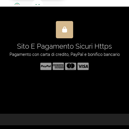
rettamente Dal Produttore
Produzione 100% francese dal 1989!
Assistenza Tecnica
Da lunedì a
 57 34 69 72
SCRIVETECI
venerdì
le 10.00 alle 12.30 e dalle 13.30 alle 18.00