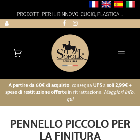
PRODOTTI PER IL RINNOVO: CUOIO, PLASTICA...
Toggle
navigati
A partire da 60€ di acquisto
: consegna
UPS
a
soli 2,99€
+
spese di restituzione offerte
in ritrattazione.
Maggiori info.
qui
PENNELLO PICCOLO PER
LA FINITURA