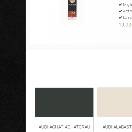
Migli
Altam
La ri
19,99
AUDI ACHAT, ACHATGRAU
AUDI ALABAS