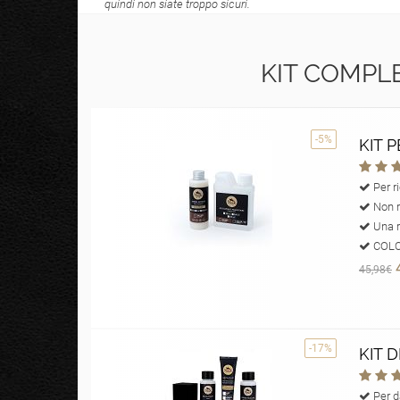
quindi non siate troppo sicuri.
KIT COMPLE
-5%
KIT 
Per ri
Non ri
Una r
COLOR
45,98€
-17%
KIT 
Per d