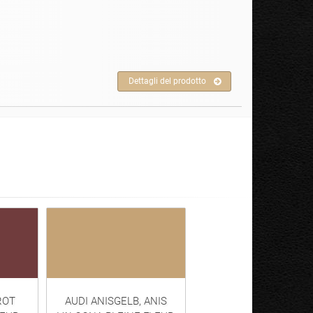
Dettagli del prodotto
ROT
AUDI ANISGELB, ANIS