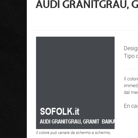
AUDI GRANITGRAU, GR
Desig
Tipo d
Il colo
immedia
dal men
En ca
Il colore può variare da schermo a schermo,