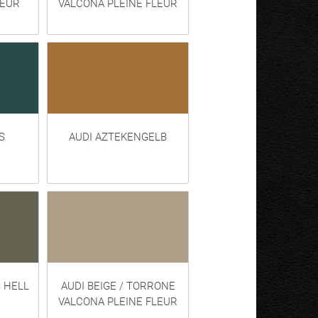
LEUR
VALCONA PLEINE FLEUR
S
AUDI AZTEKENGELB
 HELL
AUDI BEIGE / TORRONE
VALCONA PLEINE FLEUR