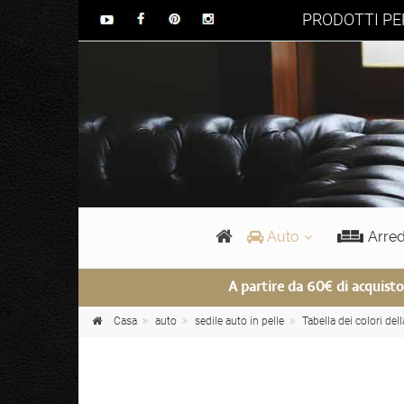
PRODOTTI PER
Auto
Arre
A partire da 60€ di acquisto
Casa
auto
sedile auto in pelle
Tabella dei colori de