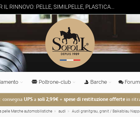
 IL RINNOVO: PELLE, SIMILPELLE, PLASTICA...
damento
Poltrone-club
Barche
Forum
: consegna
UPS
a
soli 2,99€
+
spese di restituzione offerte
in rit
lla pelle Marche automobilistiche
audi
Audi granitgrau, granit / Baikalblau Napp