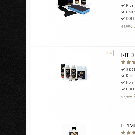
Ripar
Una r
COLOR
44,99€
-10%
KIT 
3 kit 
Ripar
Non ri
COLOR
95,95€
PRIM