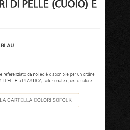
I DI PELLE (CUOIO) E
LBLAU
 referenziato da noi ed è disponibile per un ordine
 SIMILPELLE o PLASTICA, selezionate questo colore
LA CARTELLA COLORI SOFOLK